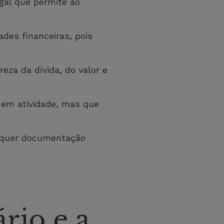
gal que permite ao
des financeiras, pois
eza da dívida, do valor e
em atividade, mas que
requer documentação
rio e a