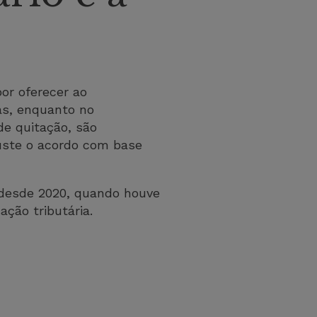
or oferecer ao
as, enquanto no
de quitação, são
uste o acordo com base
 desde 2020, quando houve
ção tributária.