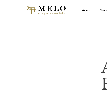
Home
Noss