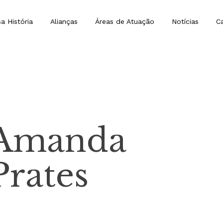
a História
Alianças
Áreas de Atuação
Notícias
Ca
Amanda
Prates