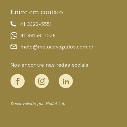
Entre em contato
41 3322-5551
41 99156-7228
melo@meloadvogados.com.br
Nos encontre nas redes sociais
Desenvolvido por Modal Lab