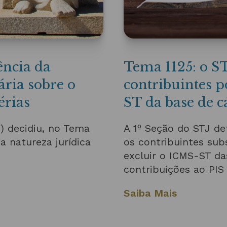
ência da
Tema 1125: o ST
ária sobre o
contribuintes p
érias
ST da base de c
) decidiu, no Tema
A 1º Seção do STJ def
a natureza jurídica
os contribuintes sub
excluir o ICMS-ST da
contribuições ao PIS 
Saiba Mais