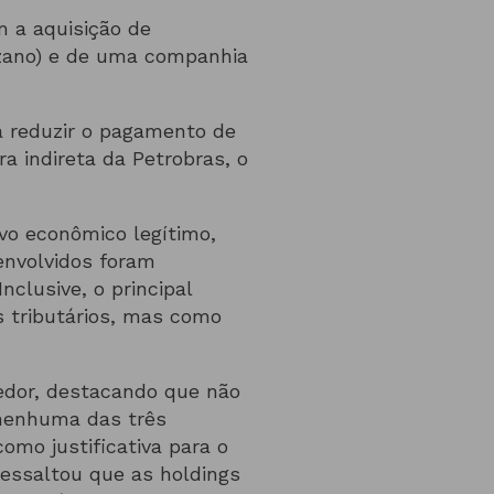
m a aquisição de
zano) e de uma companhia
ra reduzir o pagamento de
ra indireta da Petrobras, o
vo econômico legítimo,
 envolvidos foram
clusive, o principal
s tributários, mas como
edor, destacando que não
 nenhuma das três
como justificativa para o
ressaltou que as holdings