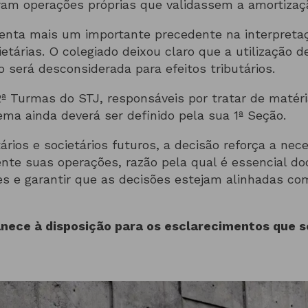
ram operações próprias que validassem a amortizaçã
enta mais um importante precedente na interpret
etárias. O colegiado deixou claro que a utilização 
o será desconsiderada para efeitos tributários.
 2ª Turmas do STJ, responsáveis por tratar de matéri
ema ainda deverá ser definido pela sua 1ª Seção.
ários e societários futuros, a decisão reforça a ne
nte suas operações, razão pela qual é essencial
es e garantir que as decisões estejam alinhadas co
ece à disposição para os esclarecimentos que se