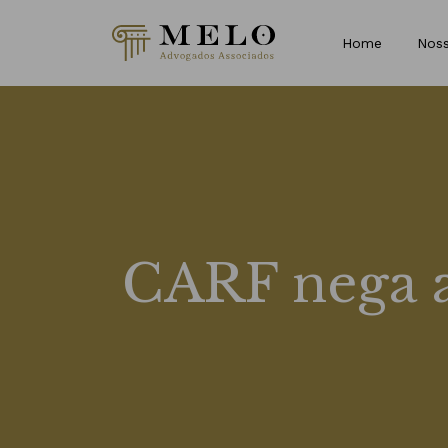
Home
Noss
CARF nega 