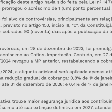
icação deste artigo havia sido feita pela Lei nº 14
 prorrogou o acréscimo de 1 (um) ponto percentual
foi alvo de controvérsias, principalmente em relaçã
 previsto no artigo 150, inciso III, "c", da Constitui
 cobrados 90 (noventa) dias após a publicação da le
rovérsias, em 28 de dezembro de 2023, foi promulga
 acréscimo ao Cofins-Importação. Contudo, em 27 de
8/2024 revogou a MP anterior, restabelecendo a cobr
3/2024, a alíquota adicional será aplicada apenas a
ma redução gradual da cobrança: 0,8% de 1º de jane
ro até 31 de dezembro de 2026; e 0,4% de 1º de janei
ativa trouxe maior segurança jurídica aos contribu
éscimo até sua extinção definitiva em 2027, atend