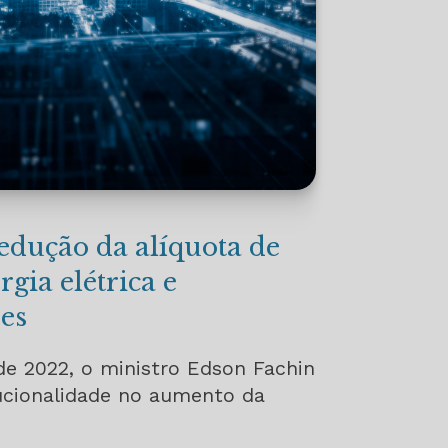
edução da alíquota de
gia elétrica e
es
de 2022, o ministro Edson Fachin
ucionalidade no aumento da