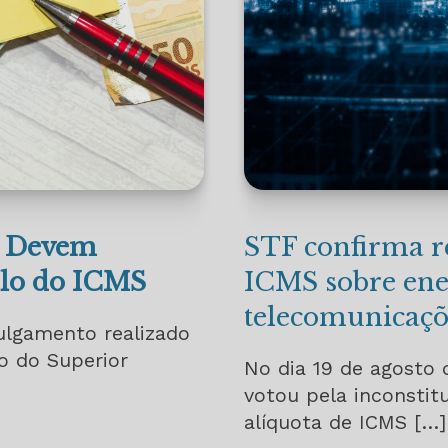
ns Devem
STF confirma r
ulo do ICMS
ICMS sobre ener
telecomunicaçõ
ulgamento realizado
o do Superior
No dia 19 de agosto 
votou pela inconstit
alíquota de ICMS […]