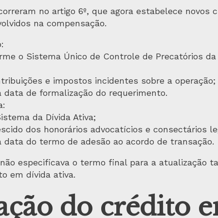
orreram no artigo 6º, que agora estabelece novos cr
nvolvidos na compensação.
:
rme o Sistema Único de Controle de Precatórios da 
tribuições e impostos incidentes sobre a operação
a data de formalização do requerimento.
a:
istema da Dívida Ativa;
escido dos honorários advocatícios e consectários l
a data do termo de adesão ao acordo de transação.
não especificava o termo final para a atualização t
o em dívida ativa.
ção do crédito 