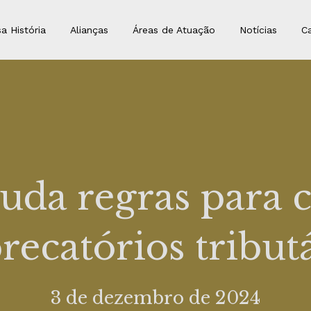
a História
Alianças
Áreas de Atuação
Notícias
Ca
uda regras para
recatórios tribut
3 de dezembro de 2024