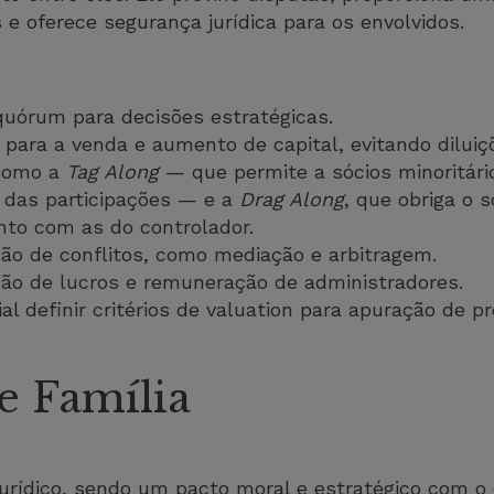
 e oferece segurança jurídica para os envolvidos.
uórum para decisões estratégicas.
a para a venda e aumento de capital, evitando diluiç
 como a
Tag Along
— que permite a sócios minoritár
 das participações — e a
Drag Along
, que obriga o s
nto com as do controlador.
o de conflitos, como mediação e arbitragem.
ição de lucros e remuneração de administradores.
al definir critérios de valuation para apuração de 
e Família
urídico, sendo um pacto moral e estratégico com o o