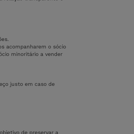
ões.
ios acompanharem o sócio
ócio minoritário a vender
preço justo em caso de
bjetivo de preservar a