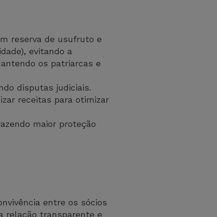
om reserva de usufruto e
idade), evitando a
mantendo os patriarcas e
do disputas judiciais.
zar receitas para otimizar
trazendo maior proteção
nvivência entre os sócios
a relação transparente e