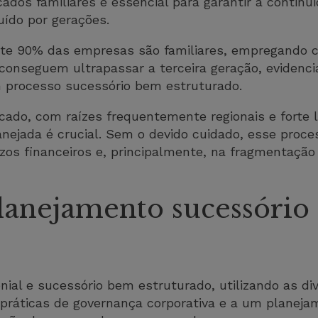
os familiares é essencial para garantir a continuid
uído por gerações.
nte 90% das empresas são familiares, empregando 
conseguem ultrapassar a terceira geração, evidenci
m processo sucessório bem estruturado.
ado, com raízes frequentemente regionais e forte l
nejada é crucial. Sem o devido cuidado, esse proc
juízos financeiros e, principalmente, na fragmentaç
lanejamento sucessório 
ial e sucessório bem estruturado, utilizando as di
 práticas de governança corporativa e a um planejam