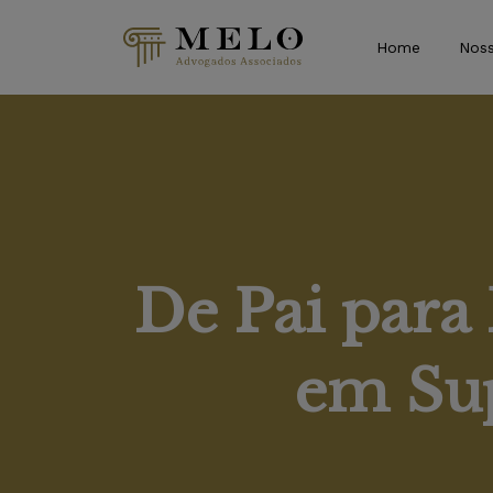
Home
Noss
De Pai para
em Sup