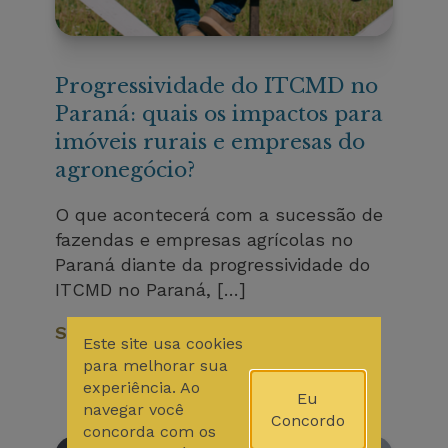
Progressividade do ITCMD no
Paraná: quais os impactos para
imóveis rurais e empresas do
agronegócio?
O que acontecerá com a sucessão de
fazendas e empresas agrícolas no
Paraná diante da progressividade do
ITCMD no Paraná, […]
Saiba Mais
Este site usa cookies
para melhorar sua
experiência. Ao
Eu
navegar você
Concordo
concorda com os