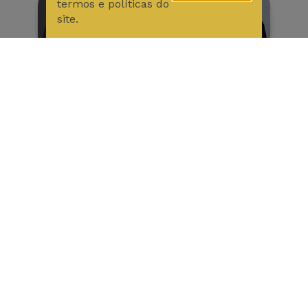
termos e políticas do
site.
Boas práticas no planejamento
sucessório: proteção,
governança e limites legais