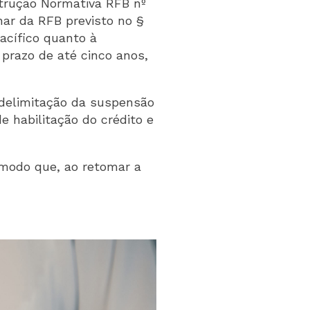
strução Normativa RFB nº
nar da RFB previsto no §
acífico quanto à
prazo de até cinco anos,
a delimitação da suspensão
e habilitação do crédito e
e modo que, ao retomar a