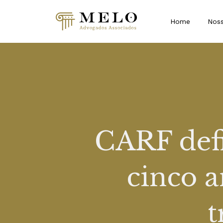
Home
Noss
CARF def
cinco a
t