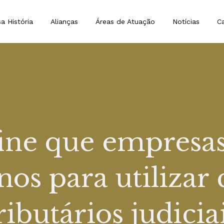
a História
Alianças
Áreas de Atuação
Notícias
Ca
ine que empresa
nos para utilizar 
ributários judicia