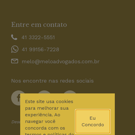
Entre em contato
41 3322-5551
41 99156-7228
melo@meloadvogados.com.br
Nos encontre nas redes sociais
Este site usa cookies
para melhorar sua
experiência. Ao
Eu
navegar você
Desenvolvido por Modal Lab
Concordo
concorda com os
termos e políticas do