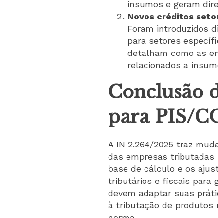
insumos e geram direi
Novos créditos setor
Foram introduzidos d
para setores específ
detalham como as em
relacionados a insum
Conclusão d
para PIS/C
A IN 2.264/2025 traz mud
das empresas tributadas 
base de cálculo e os aju
tributários e fiscais par
devem adaptar suas prátic
à tributação de produtos m
norma.