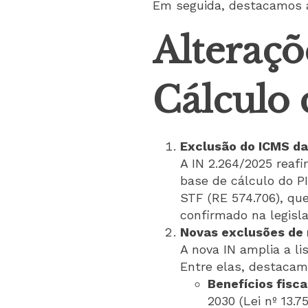
Em seguida, destacamos a
Alteraçõ
Cálculo 
Exclusão do ICMS da
A IN 2.264/2025 reaf
base de cálculo do P
STF (RE 574.706), que
confirmado na legisla
Novas exclusões de 
A nova IN amplia a li
Entre elas, destacam
Benefícios fisca
2030 (Lei nº 13.7