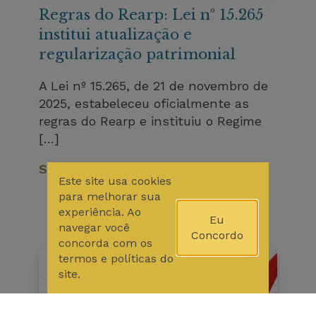
Regras do Rearp: Lei nº 15.265
institui atualização e
regularização patrimonial
A Lei nº 15.265, de 21 de novembro de
2025, estabeleceu oficialmente as
regras do Rearp e instituiu o Regime
[…]
Saiba Mais
Este site usa cookies
para melhorar sua
experiência. Ao
Eu
navegar você
Concordo
concorda com os
termos e políticas do
site.