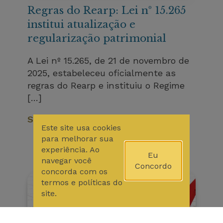
Regras do Rearp: Lei nº 15.265
institui atualização e
regularização patrimonial
A Lei nº 15.265, de 21 de novembro de
2025, estabeleceu oficialmente as
regras do Rearp e instituiu o Regime
[…]
Saiba Mais
Este site usa cookies
para melhorar sua
experiência. Ao
Eu
navegar você
Concordo
concorda com os
termos e políticas do
site.