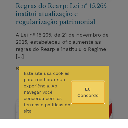
Regras do Rearp: Lei nº 15.265
institui atualização e
regularização patrimonial
A Lei nº 15.265, de 21 de novembro de
2025, estabeleceu oficialmente as
regras do Rearp e instituiu o Regime
[…]
Saiba Mais
Este site usa cookies
para melhorar sua
experiência. Ao
Eu
navegar você
Concordo
concorda com os
termos e políticas do
site.