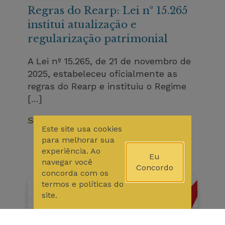
Regras do Rearp: Lei nº 15.265
institui atualização e
regularização patrimonial
A Lei nº 15.265, de 21 de novembro de
2025, estabeleceu oficialmente as
regras do Rearp e instituiu o Regime
[…]
Saiba Mais
Este site usa cookies
para melhorar sua
experiência. Ao
Eu
navegar você
Concordo
concorda com os
termos e políticas do
site.