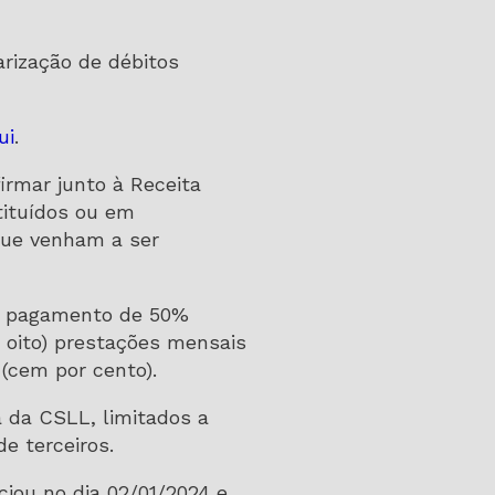
arização de débitos
ui
.
irmar junto à Receita
tituídos ou em
 que venham a ser
ao pagamento de 50%
e oito) prestações mensais
(cem por cento).
va da CSLL, limitados a
e terceiros.
ciou no dia 02/01/2024 e