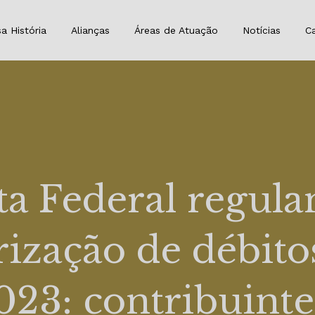
a História
Alianças
Áreas de Atuação
Notícias
Ca
ta Federal regul
rização de débito
023: contribuin