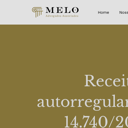
Home
Noss
Recei
autorregula
14.740/2