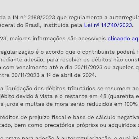
da a IN nº 2.168/2023 que regulamenta a autorregul
ederal do Brasil, instituída pela
Lei nº 14.740/2023
.
023, maiores informações são acessíveis
clicando aq
gularização é o acordo que o contribuinte poderá f
mediante adesão, para resolver os débitos não cons
va com vencimento até o dia 30/11/2023 ou aqueles
tre 30/11/2023 a 1º de abril de 2024.
ara liquidação dos débitos tributários se resumem 
débito devido à vista e o restante em 48 (quarenta 
os juros e multas de mora serão reduzidos em 100% 
 créditos de prejuízo fiscal e base de cálculo negati
tado, bem como precatórios próprios ou adquiridos d
o prazo para adesão à autorregularização, o qual ini