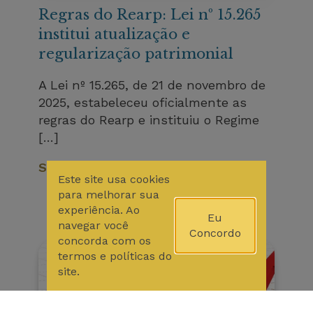
Regras do Rearp: Lei nº 15.265
institui atualização e
regularização patrimonial
A Lei nº 15.265, de 21 de novembro de
2025, estabeleceu oficialmente as
regras do Rearp e instituiu o Regime
[…]
Saiba Mais
Este site usa cookies
para melhorar sua
experiência. Ao
Eu
navegar você
Concordo
concorda com os
termos e políticas do
site.